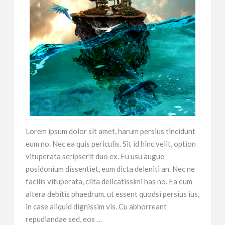
Lorem ipsum dolor sit amet, harum persius tincidunt
eum no. Nec ea quis periculis. Sit id hinc velit, option
vituperata scripserit duo ex. Eu usu augue
posidonium dissentiet, eum dicta deleniti an. Nec ne
facilis vituperata, clita delicatissimi has no. Ea eum
altera debitis phaedrum, ut essent quodsi persius ius,
in case aliquid dignissim vis. Cu abhorreant
repudiandae sed, eos …