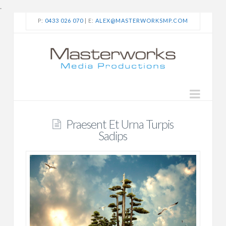
.
P:
0433 026 070
| E:
ALEX@MASTERWORKSMP.COM
Navi
Praesent Et Urna Turpis
Sadips